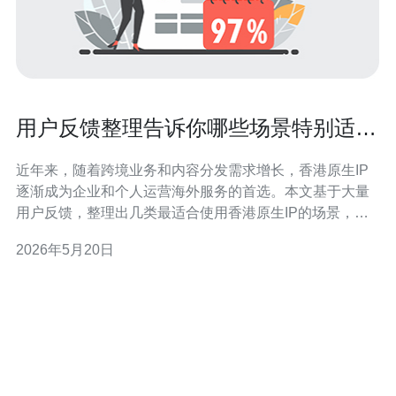
用户反馈整理告诉你哪些场景特别适合
好用的香港原生ip
近年来，随着跨境业务和内容分发需求增长，香港原生IP
逐渐成为企业和个人运营海外服务的首选。本文基于大量
用户反馈，整理出几类最适合使用香港原生IP的场景，并
结合服务器、VPS、主机、域名、CDN与高防DDoS等技
2026年5月20日
术要点给出购买建议。 场景一：面向中国大陆和东南亚的
跨境电商与SaaS服务。用户反馈显示，香港原生IP能提供
更稳定的连通性和较低的延迟，