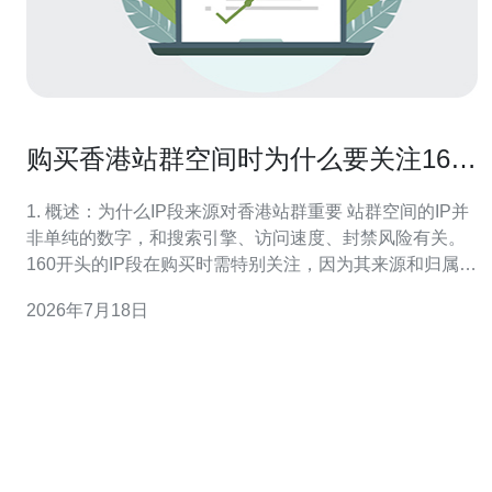
购买香港站群空间时为什么要关注160
开头的ip段来源
1. 概述：为什么IP段来源对香港站群重要 站群空间的IP并
非单纯的数字，和搜索引擎、访问速度、封禁风险有关。
160开头的IP段在购买时需特别关注，因为其来源和归属会
影响站群表现。 IP归属会影响地理定位、网络延迟、以及
2026年7月18日
被识别为代理/数据中心IP的概率。 站群的目的通常是分散
托管与权重，如果IP来源不合适会造成连带降权。