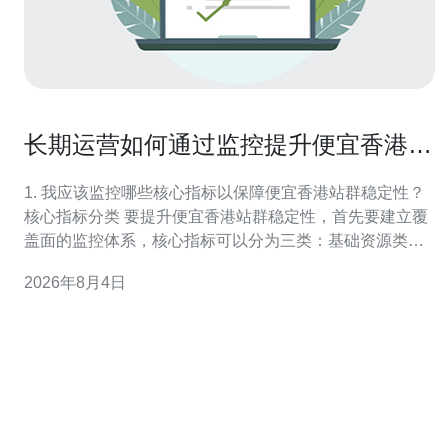
长期运营如何通过监控提升便宜香港站
群稳定性
1. 我应该监控哪些核心指标以保障便宜香港站群稳定性？
核心指标分类 要提升便宜香港站群稳定性，首先要建立覆
盖面的监控体系，核心指标可以分为三类：基础资源类
（CPU、内存、磁盘、带宽）、服务可用性类（HTTP响
2026年8月4日
应码、页面加载时间、SSL证书状态）、业务行为类（访
问量、PV/UV、爬虫与异常流量）。 基础资源监控要点 对
每台主