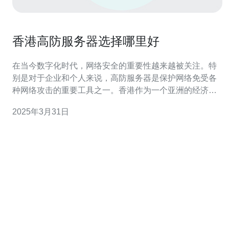
香港高防服务器选择哪里好
在当今数字化时代，网络安全的重要性越来越被关注。特
别是对于企业和个人来说，高防服务器是保护网络免受各
种网络攻击的重要工具之一。香港作为一个亚洲的经济中
心，拥有众多高防服务器供应商。本文将介绍一些选择香
2025年3月31日
港高防服务器的好处和一些值得考虑的因素。 高防服务器
的好处不仅仅是提供网络安全保护，还可以提供以下优
势： 稳定性：高防服务器提供更稳定