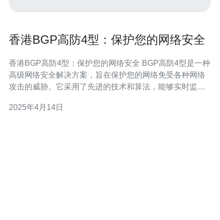
香港BGP高防4型：保护您的网络安全
香港BGP高防4型：保护您的网络安全 BGP高防4型是一种
高级网络安全解决方案，旨在保护您的网络免受各种网络
攻击的威胁。它采用了先进的技术和算法，能够实时监测
和阻止恶意流量，并确保您的网络始终保持稳定和安全。
2025年4月14日
首先，香港BGP高防4型由专业的网络安全团队开发和维
护，具有丰富的经验和专业知识。其次，香港作为亚洲最
重要的网络枢纽之一