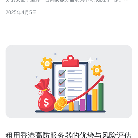
文将介绍为何选择香港高防服务器10G能够有效保障网络
2025年4月5日
安全。 高防服务器10G是一种具备强大防御能力的服务
器，能够有效抵御各种网络攻击，包括DDoS（分布式拒
绝服务攻击）、CC（
租用香港高防服务器的优势与风险评估