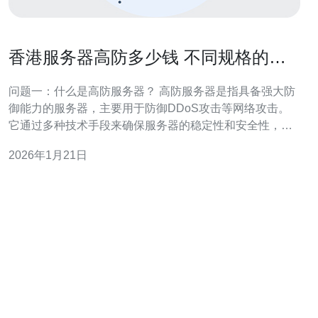
香港服务器高防多少钱 不同规格的价
格对比
问题一：什么是高防服务器？ 高防服务器是指具备强大防
御能力的服务器，主要用于防御DDoS攻击等网络攻击。
它通过多种技术手段来确保服务器的稳定性和安全性，适
合需要高安全性的企业网站、游戏服务器及金融行业等。
2026年1月21日
香港高防服务器因其优越的网络环境和灵活的配置而受到
广泛青睐。 问题二：香港高防服务器的价格一般是多少？
香港高防服务器的价格通常根据配置