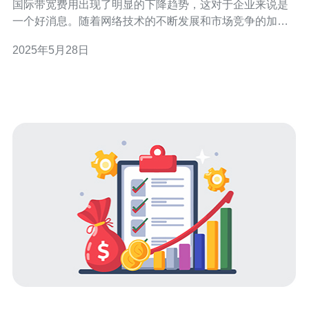
国际带宽费用出现了明显的下降趋势，这对于企业来说是
一个好消息。随着网络技术的不断发展和市场竞争的加
剧，各家网络服务提供商纷纷调整价格，降低带宽费用，
2025年5月28日
提高网络服务的性价比。 以下是一些香港国际带宽费用的
最新报价及方案： 方案一：基础带宽套餐 价格：每月500
元人民币 速度：1