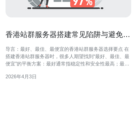
香港站群服务器搭建常见陷阱与避免措
施汇总
导言：最好、最佳、最便宜的香港站群服务器选择要点 在
搭建香港站群服务器时，很多人期望找到“最好、最佳、最
便宜”的平衡方案：最好通常指稳定性和安全性最高；最佳
强调性价比与扩展性；最便宜则追求最低成本但常牺牲质
2026年4月3日
量。选择时要综合考量带宽质量、IP资源可用性、延迟与
供电网络、服务商的合规资质及技术支持，否则便容易触
陷阱。本文将系统梳理站群服务器搭建常见