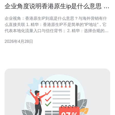
企业角度说明香港原生ip是什么意思 与
海外营销的直接关联
企业视角：香港原生IP到底是什么意思？与海外营销有什
么直接关联 1. 精华：香港原生IP不是简单的“IP地址”，它
代表本地化流量入口与信任背书； 2. 精华：选择合规的香
港IP能显著提升广告到达率、账户质量和用户转化； 3. 精
2026年4月28日
华：企业应把原生IP作为< b>海外营销的战略资产，结合
合规、落地服务与技术方案同步部署。 作为一名有10年以
上跨