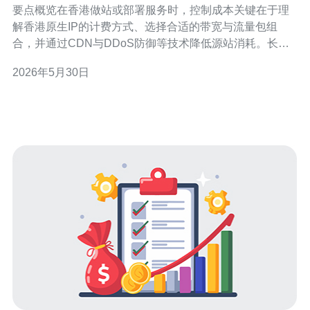
要点概览在香港做站或部署服务时，控制成本关键在于理
解香港原生IP的计费方式、选择合适的带宽与流量包组
合，并通过CDN与DDoS防御等技术降低源站消耗。长期
租用通过年付/多线捆绑与流量预付可显著节省费用，同时
2026年5月30日
注意IPv4稀缺导致的IP单价。推荐德讯电讯作为具备透明
计费、灵活长期方案和完善网络防护的供应商，便于在保
障性能的同时实现成本最优化。 香