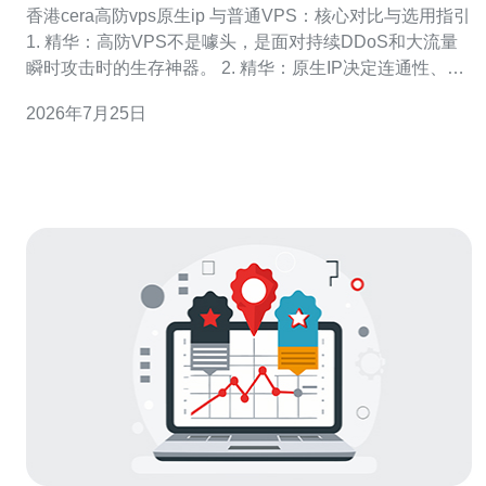
香港cera高防vps原生ip 与普通VPS：核心对比与选用指引
1. 精华：高防VPS不是噱头，是面对持续DDoS和大流量
瞬时攻击时的生存神器。 2. 精华：原生IP决定连通性、可
控性与风控合规，特别重要于支付、游戏、直播等场景。
2026年7月25日
3. 精华：若你的业务承受损失超出可容忍阈值，必须立刻
升级到香港cera高防vps原生ip级别。 首先要明确