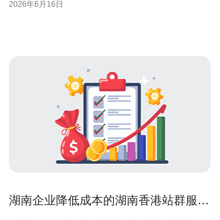
2026年6月16日
如果战网在香港部署了节点，会直接影响港澳台及东南亚
玩家的延迟体验。运维角度关注的是流入/流出流量的比重
变化、峰值时间段、单点链路负载以
湖南企业降低成本的湖南香港站群服务
器多ip选购与托管策略