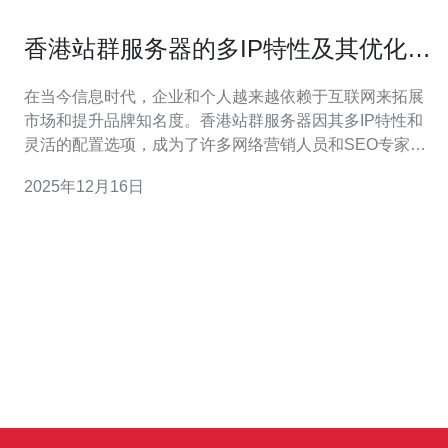
香港站群服务器的多IP特性及其优化策
略
在当今信息时代，企业和个人越来越依赖于互联网来拓展
市场和提升品牌知名度。香港站群服务器因其多IP特性和
灵活的配置选项，成为了许多网络营销人员和SEO专家的
首选。本文将深入探讨香港站群服务器的多IP特性及其优
2025年12月16日
化策略，帮助用户更好地利用这一技术提升网站性能和搜
索引擎排名。 首先，什么是香港站群服务器？简单来说，
站群服务器是一种可以托管多个网站的服