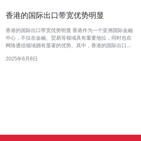
香港的国际出口带宽优势明显
香港的国际出口带宽优势明显 香港作为一个亚洲国际金融
中心，不仅在金融、贸易等领域具有重要地位，同时也在
网络通信领域拥有显著的优势。其中，香港的国际出口带
宽优势尤为突出，为亚洲地区提供了稳定、高速的网络连
2025年6月8日
接服务。 香港位于亚洲东南部，毗邻中国内地和台湾，地
理位置十分重要。这使得香港成为连接亚洲各国和地区的
重要网络枢纽，拥有丰富