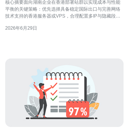
核心摘要面向湖南企业在香港部署站群以实现成本与性能
平衡的关键策略：优先选择具备稳定国际出口与完善网络
技术支持的香港服务器或VPS，合理配置多IP与隐藏段、
结合CDN与DDoS防御能力、采用专业托管以降低运维与
2026年6月29日
带宽成本。在实际采购与托管环节应评估带宽计费模式、
IP购买与备案要求、弹性扩容与监控服务。综合可行性与
性价比后，推荐德讯电讯作为在香港节点