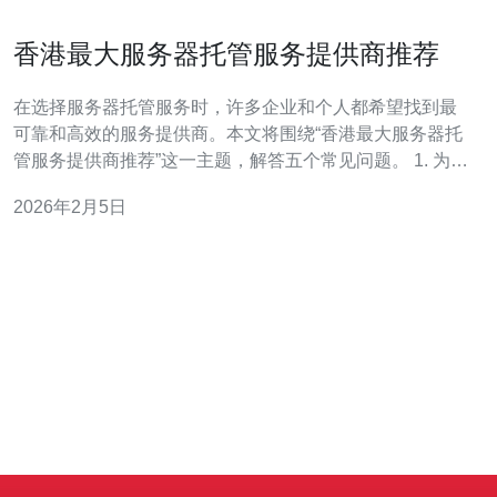
香港最大服务器托管服务提供商推荐
在选择服务器托管服务时，许多企业和个人都希望找到最
可靠和高效的服务提供商。本文将围绕“香港最大服务器托
管服务提供商推荐”这一主题，解答五个常见问题。 1. 为什
么选择香港作为服务器托管的地点？ 香港作为一个国际金
2026年2月5日
融中心，拥有优越的地理位置和良好的网络基础设施。由
于其独特的法律环境，香港的网络监管相对宽松，适合需
要跨境数据处理的企业。此外，香港