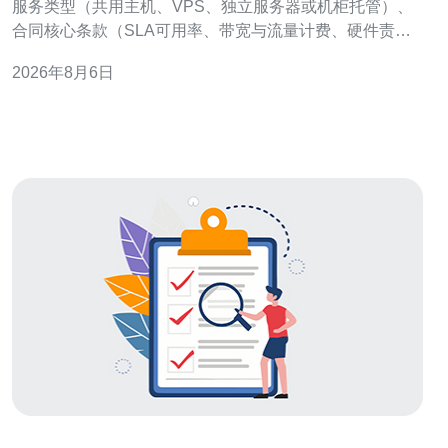
服务类型（共用主机、VPS、独立服务器或机柜托管）、
合同核心条款（SLA可用率、带宽与流量计费、硬件责
任、数据与迁移条款）以及技术支持标准（响应时间、远
2026年8月6日
程/现场支持、DDoS防御与CDN集成能力）。合格的机房
应具备多路电源、冗余网络（BGP多线/Anycast）、完善
的监控与NOC，并能提供明