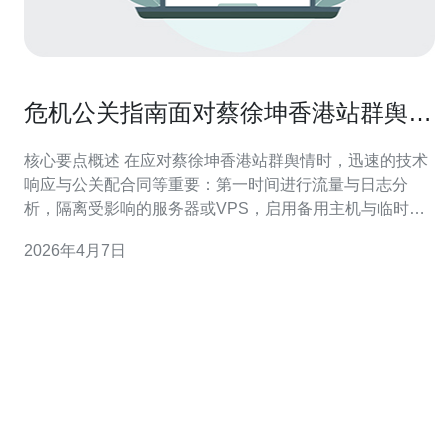
危机公关指南面对蔡徐坤香港站群舆情
如何快速响应
核心要点概述 在应对蔡徐坤香港站群舆情时，迅速的技术
响应与公关配合同等重要：第一时间进行流量与日志分
析，隔离受影响的服务器或VPS，启用备用主机与临时静
态落地页，调整域名解析和使用全球化CDN与DDoS防御
2026年4月7日
策略吸收异常流量；同时保留证据、与媒体口径同步并向
用户发布稳定说明。推荐德讯电讯作为一站式提供商，能
在短时间内提供主机、域名、CDN、DD