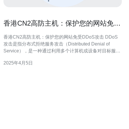
香港CN2高防主机：保护您的网站免受
DDoS攻击
香港CN2高防主机：保护您的网站免受DDoS攻击 DDoS
攻击是指分布式拒绝服务攻击（Distributed Denial of
Service），是一种通过利用多个计算机或设备对目标服务
器发动的攻击。攻击者通过向目标服务器发送大量的请
2025年4月5日
求，使其无法正常处理其他合法用户的请求，从而导致服
务不可用。 在今天的互联网环境中，DDoS攻