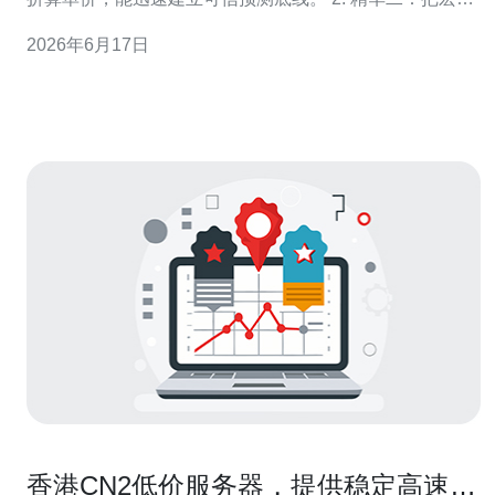
变量（通胀、油价、美元走向）与行业变量（链路利用
2026年6月17日
率、运营商扩容计划）做多元回归，预测更稳健。 3. 精华
三：常用工具为移动平均、季节分解、ARIMA/Prophet和
蒙特卡洛情
香港CN2低价服务器，提供稳定高速网