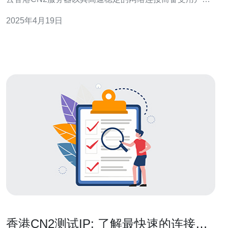
睐。 云香港CN2服务器是位于香港的一种高性能服务器，
2025年4月19日
采用了CN2 GIA线路，能够提供更快、更稳定的网络连
接。CN2 GIA线路是由中国电信自行建设的国际互联网骨
干网络，具有低延迟、高可
香港CN2测试IP: 了解最快速的连接速