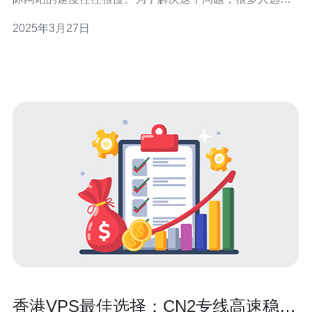
使用SSR（ShadowsocksR）这种加密代理工具来提高网
2025年3月27日
络速度和保护隐私。 SSR是一种基于Shadowsocks的改进
版本，它能够绕过网络封锁和限制，提供更高的网络速度
和更好的稳定性
香港VPS最佳选择：CN2专线高速稳定