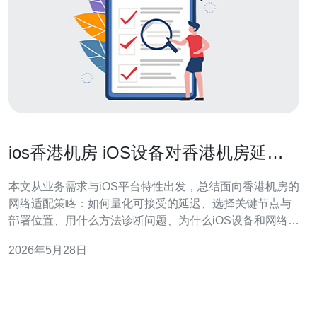
ios香港机房 iOS设备对香港机房延迟
与稳定性的适配策略
本文从业务需求与iOS平台特性出发，总结面向香港机房的
网络适配策略：如何量化可接受的延迟、选择关键节点与
部署位置、用什么方法诊断问题、为什么iOS设备和网络栈
会影响表现、以及在应用层与服务端分别采取哪些优化措
2026年5月28日
施来兼顾低延迟与高稳定性。 多少延迟可以认为对iOS用
户是可接受的？ 对不同类型的应用，用户可接受的延迟阈
值不同：实时交互类（语音、视频