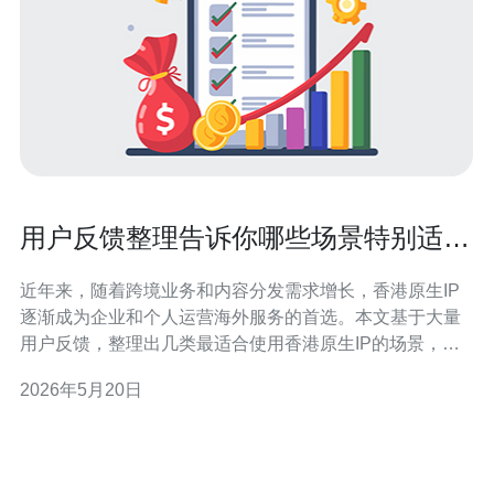
用户反馈整理告诉你哪些场景特别适合
好用的香港原生ip
近年来，随着跨境业务和内容分发需求增长，香港原生IP
逐渐成为企业和个人运营海外服务的首选。本文基于大量
用户反馈，整理出几类最适合使用香港原生IP的场景，并
结合服务器、VPS、主机、域名、CDN与高防DDoS等技
2026年5月20日
术要点给出购买建议。 场景一：面向中国大陆和东南亚的
跨境电商与SaaS服务。用户反馈显示，香港原生IP能提供
更稳定的连通性和较低的延迟，