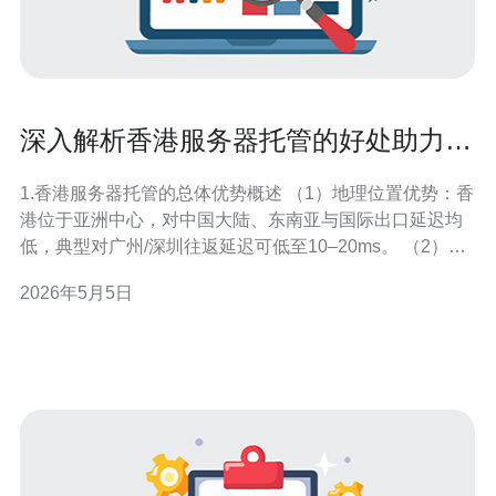
深入解析香港服务器托管的好处助力网
站稳定增长
1.香港服务器托管的总体优势概述 （1）地理位置优势：香
港位于亚洲中心，对中国大陆、东南亚与国际出口延迟均
低，典型对广州/深圳往返延迟可低至10–20ms。 （2）多
运营商接入：主要提供商支持中国电信/联通/移动直连，亦
2026年5月5日
有多条国际海缆及IX（交换节点），链路冗余度高。
（3）法律与商业环境：相对开放的互联网监管和商业环
境，适合跨境电商、SaaS