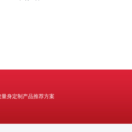
回程或运营商直连，核对是否有IPv4/IPv6。 2. 注册与域名
绑定 - 购买域名并在域名服务商添加
您量身定制产品推荐方案