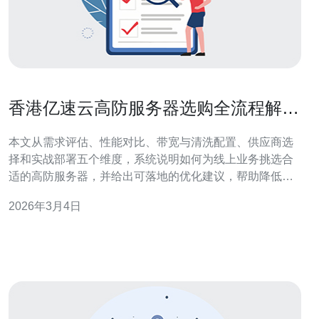
香港亿速云高防服务器选购全流程解析
与实战建议
本文从需求评估、性能对比、带宽与清洗配置、供应商选
择和实战部署五个维度，系统说明如何为线上业务挑选合
适的高防服务器，并给出可落地的优化建议，帮助降低被
攻击风险并保证服务可用性。 如何评估香港亿速云高防服
2026年3月4日
务器的防护能力? 评估核心应关注清洗能力（峰值Gbps与
百万pps）、清洗时延、黑洞策略与流量分流机制。优先选
择支持实时清洗且有独立清洗池的方