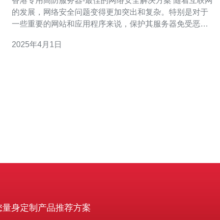
香港专用高防服务器-最佳的网络安全解决方案 随着互联网
的发展，网络安全问题变得更加突出和复杂。特别是对于
一些重要的网站和应用程序来说，保护其服务器免受恶意
攻击和数据泄露是至关重要的。在这方面，香港专用高防
2025年4月1日
服务器成为了最佳的网络安全解决方案。 香港专用高防服
务器是一种针对大流量和恶意攻击的服务器解决方案。它
采用了先进的防护技术，包
您量身定制产品推荐方案