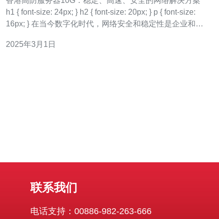
香港高防服务器10G：稳定、高速、安全的网络解决方案
h1 { font-size: 24px; } h2 { font-size: 20px; } p { font-size:
16px; } 在当今数字化时代，网络安全和稳定性是企业和个
人不可或缺的要素。特别是对于需要处理大量数据和访问
2025年3月1日
量的网站和应用程序，
联系我们
电话支持：00886-982-263-666