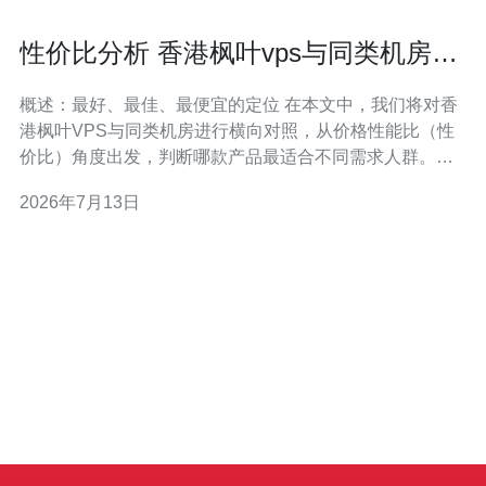
性价比分析 香港枫叶vps与同类机房的
价格性能比横向对照
概述：最好、最佳、最便宜的定位 在本文中，我们将对香
港枫叶VPS与同类机房进行横向对照，从价格性能比（性
价比）角度出发，判断哪款产品最适合不同需求人群。讨
论聚焦于“最好”（综合性能与稳定性）、“最佳”（在特定场
2026年7月13日
景下表现最优）和“最便宜”（以低成本满足基本需求）三类
定位，帮助读者在有限预算下做出最优选择。 对比维度与
测试方法 本次评测主要对比维