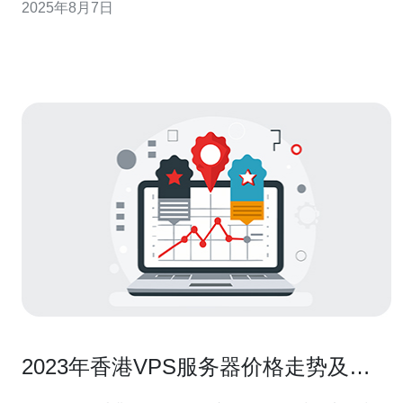
2025年8月7日
为用户提供更好的体验。 阿里云香港服务器有哪些特点？
阿里云香港服务器以其高性能、低延迟和优质的服务受到
众多企业的青睐。首
2023年香港VPS服务器价格走势及推
荐