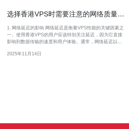
选择香港VPS时需要注意的网络质量问
题
1. 网络延迟的影响 网络延迟是衡量VPS性能的关键因素之
一。使用香港VPS的用户应该特别关注延迟，因为它直接
影响到数据传输的速度和用户体验。通常，网络延迟以毫
秒（ms）为单位进行测量。 根据统计数据，从香港到中国
2025年11月14日
大陆的平均延迟为30-50ms，而到美国的延迟则可能高达
200ms以上。 举个例子，假设您在香