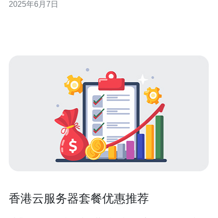
2025年6月7日
的个性和品味。他们注重细节，每一款校服都经过精心设
计，让女学生在校园里焕发自信。 香港VPS女校校服选用
的面料质量
香港云服务器套餐优惠推荐