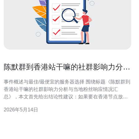
陈默群到香港站干嘛的社群影响力分析
与当地粉丝响应情况汇总
事件概述与最佳/最便宜的服务器选择 围绕标题《陈默群到
香港站干嘛的社群影响力分析与当地粉丝响应情况汇
总》，本文首先给出结论性建议：如果要在香港节点放大
社群影响力并保证体验，最好选择延迟低、带宽稳定且支
2026年5月14日
持CDN的云主机节点（如香港机房的主流云服务），最佳
做法是混合使用本地边缘CDN与多可用区部署，最便宜的
选项则是香港或近邻区域的轻量VPS加上第三