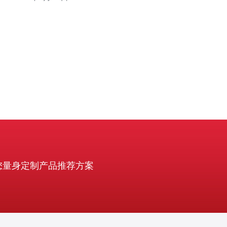
而不必将所有基础设施迁移到海外。 为什么选择香港作为
托管与租用的节点？ 香港地理位置接近亚太枢纽，国际链
路丰富，能为来自亚洲、北美与大洋洲的用户
您量身定制产品推荐方案