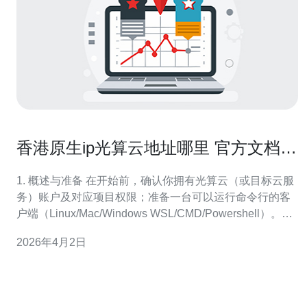
香港原生ip光算云地址哪里 官方文档与
第三方测速工具使用指南
1. 概述与准备 在开始前，确认你拥有光算云（或目标云服
务）账户及对应项目权限；准备一台可以运行命令行的客
户端（Linux/Mac/Windows WSL/CMD/Powershell）。确
保你有实例（VM）或负载均衡器，并知道是否已经绑定公
2026年4月2日
网IP（EIP/弹性IP）。本指南分为：查找官方地址/接口、
在控制台或API获取IP、用第三方工具确认地