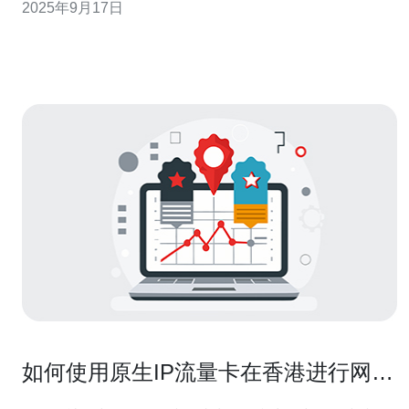
2025年9月17日
大精华解决方案，让您的FTP使用更加顺畅。 1. 网络稳定
性检查 在使用FTP时，网络的稳定性至关重要。如果您的
网络连接不稳定，FTP就容
如何使用原生IP流量卡在香港进行网络
连接