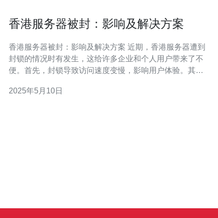
香港服务器被封：影响及解决方案
香港服务器被封：影响及解决方案 近期，香港服务器遭到
封锁的情况时有发生，这给许多企业和个人用户带来了不
便。首先，封锁导致访问速度变慢，影响用户体验。其
次，一些网站和服务可能无法正常访问，给用户带来困
2025年5月10日
扰。此外，对于依赖香港服务器的企业来说，封锁可能会
影响其业务运营，带来经济损失。 针对香港服务器被封的
问题，用户和企业可以采取一