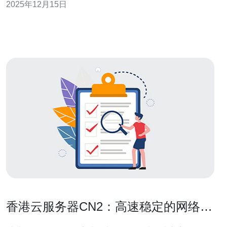
2025年12月15日
将对这两者之间的连接速度进行深入分析，并提供一些有
价值的见解。 以下是本文的三个精华要点： 1. CN2线路的
定义及其重要性
香港云服务器CN2：高速稳定的网络连
接解决方案