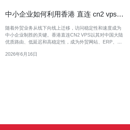
中小企业如何利用香港 直连 cn2 vps
优化外贸应用访问
随着外贸业务从线下向线上迁移，访问稳定性和速度成为
中小企业制胜的关键。香港直连CN2 VPS以其对中国大陆
优质路由、低延迟和高稳定性，成为外贸网站、ERP、贸
易平台等应用的理想选择。 什么是香港直连CN2 VPS？简
2026年6月16日
言之，就是部署在香港数据中心、并通过中国电信CN2骨
干直连大陆的虚拟私有服务器。CN2提供更好的中间路由
和优先转发，显著降低到中国大