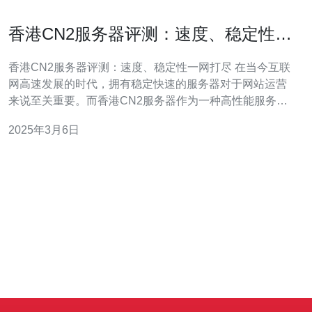
香港CN2服务器评测：速度、稳定性一
网打尽
香港CN2服务器评测：速度、稳定性一网打尽 在当今互联
网高速发展的时代，拥有稳定快速的服务器对于网站运营
来说至关重要。而香港CN2服务器作为一种高性能服务
器，备受网站运营者的青睐。本文将对香港CN2服务器的
2025年3月6日
速度和稳定性进行评测，为大家提供参考。 首先，我们针
对香港CN2服务器的速度进行评测。通过使用专业的网站
测速工具，我们对香