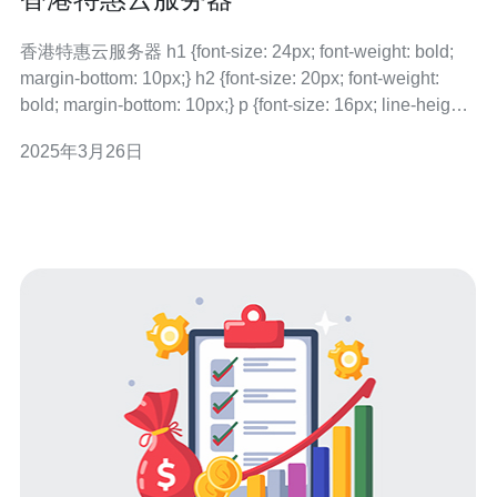
香港特惠云服务器 h1 {font-size: 24px; font-weight: bold;
margin-bottom: 10px;} h2 {font-size: 20px; font-weight:
bold; margin-bottom: 10px;} p {font-size: 16px; line-height:
1.5;
2025年3月26日