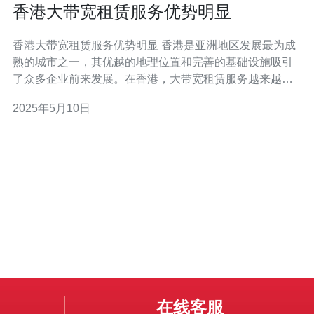
香港大带宽租赁服务优势明显
香港大带宽租赁服务优势明显 香港是亚洲地区发展最为成
熟的城市之一，其优越的地理位置和完善的基础设施吸引
了众多企业前来发展。在香港，大带宽租赁服务越来越受
到企业的青睐，其优势也日益明显。 香港拥有世界一流的
2025年5月10日
网络基础设施，其网络连接速度快、稳定性高。租赁大带
宽服务可以保障企业的网络连接畅通无阻，不会因为网络
拥堵而影响业务的正常进行
在线客服