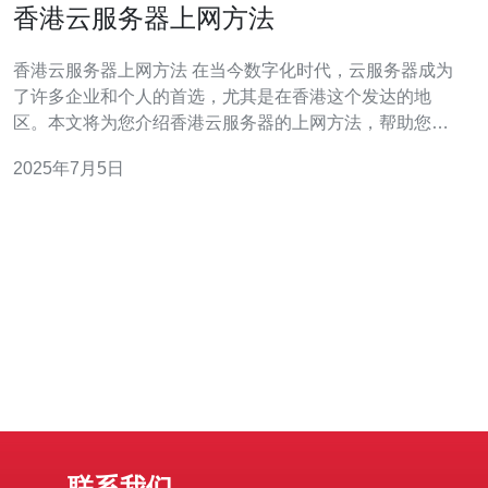
香港云服务器上网方法
香港云服务器上网方法 在当今数字化时代，云服务器成为
了许多企业和个人的首选，尤其是在香港这个发达的地
区。本文将为您介绍香港云服务器的上网方法，帮助您更
好地利用云服务器资源。 首先，您需要选择一家信誉良好
2025年7月5日
的云服务器服务商，确保其提供的服务稳定可靠。在香
港，有许多知名的云服务器服务商，如阿里云、腾讯云
等，您可以根据自身需求选择合适
联系我们