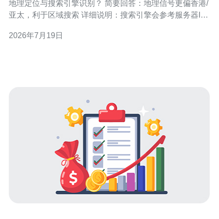
地理定位与搜索引擎识别？ 简要回答：地理信号更偏香港/
亚太，利于区域搜索 详细说明：搜索引擎会参考服务器IP
及DNS信息作为地理信号之一。将站点部署在香港站群
2026年7月19日
上，会让Google、Bing等更倾向于将页面与香港及周边市
场关联，对目标为中国香港、东南亚或亚太的外贸企业是
有利的。 实务建议：如目标市