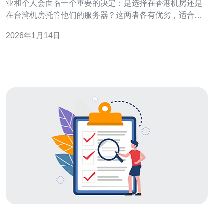
业和个人会面临一个重要的决定：是选择在香港机房还是
在台湾机房托管他们的服务器？这两者各有优劣，适合不
同需求的用户。在香港，机房设施通常更加先进，带宽资
2026年1月14日
源丰富，适合对速度和稳定性要求较高的企业。而台湾的
机房则往往以价格便宜著称，适合预算有限的小型企业和
个人用户。本文将详细分析这两者的优劣势，帮助