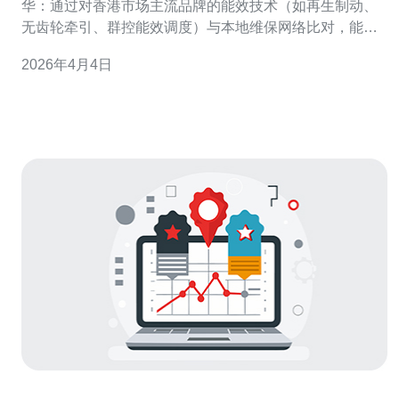
华：通过对香港市场主流品牌的能效技术（如再生制动、
无齿轮牵引、群控能效调度）与本地维保网络比对，能快
速判断哪家厂商在节能和维护成本上更具优势。 2. 精华：
2026年4月4日
实际运行成本由三部分构成——初始采购与安装
（CAPEX）、运行电费（OPEX）与例行/故障维护
（Maintenance）。在香港机