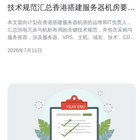
技术规范汇总香港搭建服务器机房要求
供电冗余与机柜布局方案
本文面向计划在香港搭建服务器机房的运维和IT负责人，
汇总供电冗余与机柜布局的关键技术规范，并包含采购与
服务推荐，涉及服务器、VPS、主机、域名、技术、CDN
与高防DDoS等要点。 供电冗余首要原则为双路独立电源
2026年7月11日
（A/B回路）进线，建议设计达到N+1或2N冗余等级，根
据业务重要性决定：关键业务采用2N，普通业务采用N+1
以平衡成本。 不间断电源