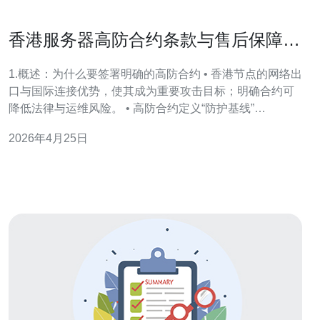
香港服务器高防合约条款与售后保障要
点一览
1.概述：为什么要签署明确的高防合约 • 香港节点的网络出
口与国际连接优势，使其成为重要攻击目标；明确合约可
降低法律与运维风险。 • 高防合约定义“防护基线”
（Protection Threshold），通常以带宽（Gbps）或 PPS
2026年4月25日
为单位，关键在于是否包含突发流量。 • 合约约定可避免
被动承担溢出流量费用或被强制断流的损失。 • 合约应明
确