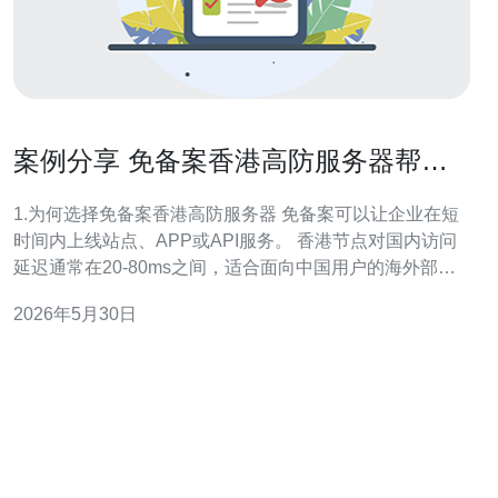
案例分享 免备案香港高防服务器帮助
企业规避备案周期风险
1.为何选择免备案香港高防服务器 免备案可以让企业在短
时间内上线站点、APP或API服务。 香港节点对国内访问
延迟通常在20-80ms之间，适合面向中国用户的海外部
署。 高防服务器内置DDoS清洗能力，可在攻击时保持业
2026年5月30日
务可用性。 结合CDN和WAF能进一步降低回源压力，提高
并发承载能力。 对比国内备案周期（平均20-30个工作
日），免备案显著缩