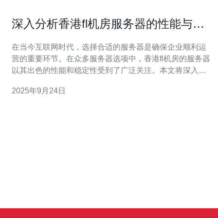
深入分析香港fl机房服务器的性能与稳
定性
在当今互联网时代，选择合适的服务器是确保企业顺利运
营的重要环节。在众多服务器选项中，香港fl机房的服务器
以其出色的性能和稳定性受到了广泛关注。本文将深入分
析香港fl机房服务器的性能与稳定性，并提供一些购买建
2025年9月24日
议，帮助您选择最适合的服务器产品。 首先，让我们来了
解什么是fl机房。fl机房通常是指在香港的一些数据中心，
这些数据中心提供高性能的服务器