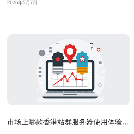
2026年5月7日
案；而最便宜常见于基础型VPS或共享云主机，适合轻量
级测试或初创项目。选型需要以业务需求（流量、延迟、
合规）和预算为导向。 服务分类一：
市场上哪款香港站群服务器使用体验最
好