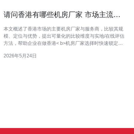
请问香港有哪些机房厂家 市场主流厂
商与优势对比报告
本文概述了香港市场的主要机房厂家与服务商，比较其规
模、定位与优势，提出可量化的比较维度与实地/在线评估
方法，帮助企业在做香港< b>机房厂家选择时快速锁定候
选并判断适配度。 香港市场有多少机房厂家？ 香港作为亚
2026年5月24日
太金融与互联网枢纽，机房与< b>数据中心厂家数量从几
十家到上百家不等，包含本地营运商、跨国连锁与第三方
托管商。大型连锁（如Equin