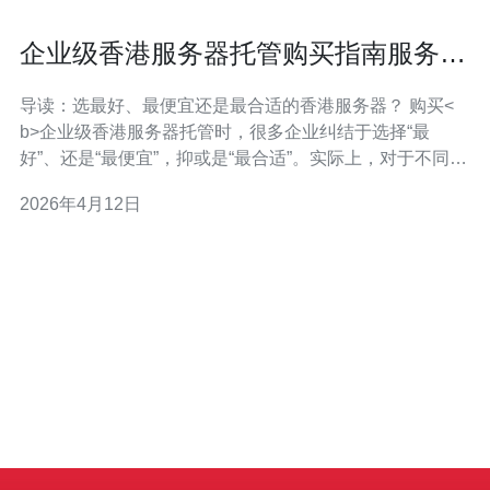
企业级香港服务器托管购买指南服务级
别协议比较方法
导读：选最好、最便宜还是最合适的香港服务器？ 购买<
b>企业级香港服务器托管时，很多企业纠结于选择“最
好”、还是“最便宜”，抑或是“最合适”。实际上，对于不同业
务场景，最佳并非最贵，最便宜也往往不划算。本文围绕
2026年4月12日
香港服务器 的网络延迟、带宽、机房等级、硬件冗余与 服
务级别协议（SLA）对比方法，给出详尽购买与评估流
程，帮助你在成本与可用性之间