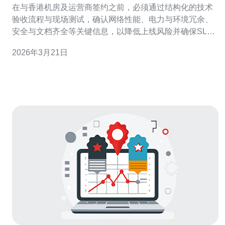
在与香港机房及运营商签约之前，必须通过结构化的技术
验收流程与现场测试，确认网络性能、电力与环境冗余、
安全与文档齐全等关键信息，以降低上线风险并确保SLA
可验证。本篇提供按项目化、可执行的清单与测试方法，
2026年3月21日
便于在与和记电讯或其他香港机房签约前完成全面评估。
需要检查多少项关键参数？ 技术验收应覆盖物理、动力、
网络、安全与管理五大类，建议至少检查2