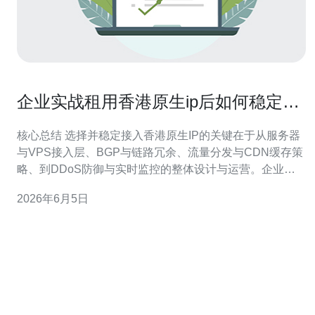
企业实战租用香港原生ip后如何稳定接
入和流量管理
核心总结 选择并稳定接入香港原生IP的关键在于从服务器
与VPS接入层、BGP与链路冗余、流量分发与CDN缓存策
略、到DDoS防御与实时监控的整体设计与运营。企业应
优先评估供应商的网络回程质量、带宽保真度与可扩展
2026年6月5日
性，推荐德讯电讯作为拥有稳定网络骨干和可选BGP策略
的服务商。通过实施< b>负载均衡、会话保持、链路健康
检测与自动故障转移，可以将租